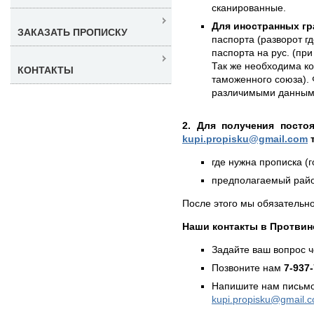
сканированные.
Для иностранных гр
ЗАКАЗАТЬ ПРОПИСКУ
паспорта (разворот г
паспорта на рус. (при
Так же необходима к
КОНТАКТЫ
таможенного союза). 
различимыми данным
2. Для получения посто
kupi.propisku@gmail.com
т
где нужна прописка (г
предполагаемый район
После этого мы обязательно
Наши контакты в Протвин
Задайте ваш вопрос 
Позвоните нам
7-937
Напишите нам письмо
kupi.propisku@gmail.